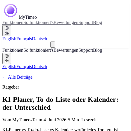
MyTimeo
Funktionen
So funktioniert's
Bewertungen
Support
Blog
de
English
Français
Deutsch
Herunterladen
Funktionen
So funktioniert's
Bewertungen
Support
Blog
de
English
Français
Deutsch
Herunterladen
←
Alle Beiträge
Ratgeber
KI-Planer, To-do-Liste oder Kalender:
der Unterschied
Vom MyTimeo-Team
·
4. Juni 2026
·
5 Min. Lesezeit
KI-Planer vs To-do-Liste vs Kalender: wofür jedes Tool gut ist,