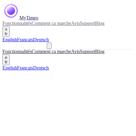
MyTimeo
Fonctionnalités
Comment ça marche
Avis
Support
Blog
fr
English
Français
Deutsch
Télécharger
Fonctionnalités
Comment ça marche
Avis
Support
Blog
fr
English
Français
Deutsch
Télécharger